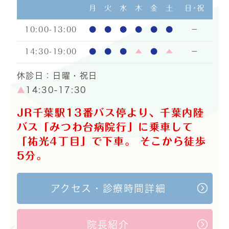
月
火
水
木
金
土
日･祝
10:00-13:00
●
●
●
●
●
●
－
14:30-19:00
●
●
●
▲
●
▲
－
休診日：日曜・祝日
▲
14:30-17:30
JR千葉駅13番バス停より、千葉内陸
バス「みつわ台病院行」に乗車して
「祐光4丁目」で下車。 そこから徒歩
5分。
アクセス・診療時間詳細
院長紹介